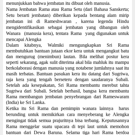
menunjukkan bahwa jembatan itu dibuat oleh manusia.
Nama Jembatan Rama atau Rama Setu (dari Bahasa Sanskerta
;
Setu berarti jembatan
) diberikan kepada bentang alam mirip
jembatan ini di Rameshwaran
, karena legenda Hindu
mengidentifikasikan sebagai jembatan yang dibangun oleh
Wanara
(manusia kera), tentara Rama
yang digunakan untuk
mencapai Alengka
Dalam kitabnya, Walmiki mengungkapkan Sri Rama
membutuhkan bantuan jutaan ekor kera untuk mengangkut batu
dan mengurug (menimbun) lautan. Bila melihat postur kera
seperti sekarang, agak sulit diterima akal bila mahluk itu mampu
berkolaborasi dengan manusia yang notabene jumlahnya saat itu
masih terbatas. Bantuan pasukan kera itu datang dari Sugriwa,
raja kera yang tengah berseteru dengan saudaranya Subali.
Setelah ada kesepakatan, Sri Rama membantu merebut tahta
Sugriwa dari Subali. Setelah berhasil, bangsa kera membantu
Rama membangun jembatan penyebrangan dari Rameswaram
(India) ke Sri Lanka.
Ketika itu Sri Rama dan pemimpin wanara lainnya harus
berunding untuk memikirkan cara menyeberang ke Alengka
mengingat tidak semua prajuritnya bisa terbang. Keputusannya
Rama
menggelar suatu upacara di tepi laut untuk memohon
bantuan dari Dewa Baruna. Selama tiga hari Rama berdoa