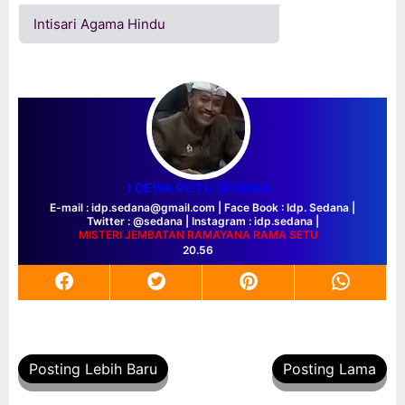
Intisari Agama Hindu
I DEWA PUTU SEDANA
E-mail : idp.sedana@gmail.com | Face Book : Idp. Sedana |
Twitter : @sedana | Instagram : idp.sedana |
MISTERI JEMBATAN RAMAYANA
RAMA SETU
20.56
Posting Lebih Baru
Posting Lama