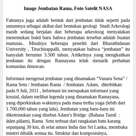
Image Jembatan Rama, Foto Satelit NASA
Faktanya juga adalah bentuk dari jembatan tidak seperti pada
umumnya sebagai akibat dari bentukan geologi Studi Arkeologi
masih sedang berjalan dan beberapa arkeoloog menyatakan
menemukan bukti baru bahwa jembatan tersebut adalah buatan
manusia.. Misalnya beberapa peneliti dari Bharathidasan
University , Tiruchirappalli, menyatakan bahwa “jembatan” itu
hanyalah berumur 3.500 tahun. Artikelnya yang mengkaitkan
jembatan itu dengan Ramayana telah menarik perhatian
komunitas ilmuwan.
Informasi mengenai jembatan yang dinamakan “Vanara Sena” /
Rama Setu / Jembatan Rama / Jembatan Adam, diterbitkan
pada 9 Juli, 2011 , Informasi ini merupakan informasi yang
krusial, dalam melihat legenda yang dinamakan Ramayana,
yang diperkirakan waktunya pada masa tretha yuga (lebih dari
1.700,000 tahun yang lalu). Jembatan yang baru-baru ini
diketemukan yang disebut Adam’s Bridge (Bahasa Tamil
:
ātām pālam), Rama Setu terbuat dari rangkaian batu karang
sepanjang 30 km, di selat antara India dan Sri Lanka, membuka
misteri dibalik semua itu. Struktur dan komposisinya,