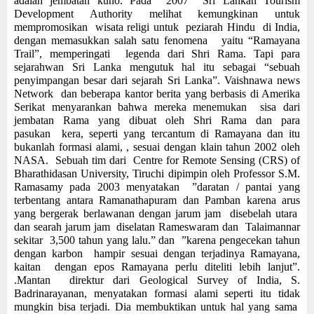
adalah jembatan kuno. Pada 2007 Sri Lankan Tourism
Development Authority melihat kemungkinan untuk
mempromosikan wisata religi untuk peziarah Hindu di India,
dengan memasukkan salah satu fenomena yaitu “Ramayana
Trail”, memperingati legenda dari Shri Rama. Tapi para
sejarahwan Sri Lanka mengutuk hal itu sebagai “sebuah
penyimpangan besar dari sejarah Sri Lanka”. Vaishnawa news
Network dan beberapa kantor berita yang berbasis di Amerika
Serikat menyarankan bahwa mereka menemukan sisa dari
jembatan Rama yang dibuat oleh Shri Rama dan para
pasukan kera, seperti yang tercantum di Ramayana dan itu
bukanlah formasi alami, , sesuai dengan klain tahun 2002 oleh
NASA. Sebuah tim dari Centre for Remote Sensing (CRS) of
Bharathidasan University, Tiruchi dipimpin oleh Professor S.M.
Ramasamy pada 2003 menyatakan ”daratan / pantai yang
terbentang antara Ramanathapuram dan Pamban karena arus
yang bergerak berlawanan dengan jarum jam disebelah utara
dan searah jarum jam diselatan Rameswaram dan Talaimannar
sekitar 3,500 tahun yang lalu.” dan ”karena pengecekan tahun
dengan karbon hampir sesuai dengan terjadinya Ramayana,
kaitan dengan epos Ramayana perlu diteliti lebih lanjut”.
.Mantan direktur dari Geological Survey of India, S.
Badrinarayanan, menyatakan formasi alami seperti itu tidak
mungkin bisa terjadi. Dia membuktikan untuk hal yang sama