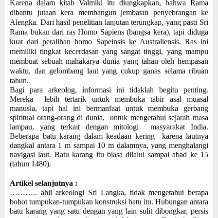
Karena dalam kitab Valmiki itu diungkapkan, bahwa Rama
dibantu jutaan kera membangun jembatan penyebrangan ke
Alengka. Dari hasil penelitian lanjutan terungkap, yang pasti Sri
Rama bukan dari ras Homo Sapiens (bangsa kera), tapi diduga
kuat dari peralihan homo Sapeinsis ke Australiensis. Ras ini
memiliki tingkat kecerdasan yang sangat tinggi, yang mampu
membuat sebuah mahakarya dunia yang tahan oleh hempasan
waktu, dan gelombang laut yang cukup ganas selama ribuan
tahun.
Bagi para arkeolog, informasi ini tidaklah begitu penting.
Mereka lebih tertarik untuk membuka tabir asal muasal
manusia, tapi hal ini bermanfaat untuk membuka gerbang
spiritual orang-orang di dunia, untuk mengetahui sejarah masa
lampau, yang terkait dengan mitologi masyarakat India.
Beberapa batu karang dalam keadaan kering karena lautnya
dangkal antara 1 m sampai 10 m dalamnya, yang menghalangi
navigasi laut. Batu karang itu biasa dilalui sampai abad ke 15
(tahun 1480).
Artikel selanjutnya :
……….. ahli arkeologi Sri Langka, tidak mengetahui berapa
bobot tumpukan-tumpukan konstruksi batu itu. Hubungan antara
batu karang yang satu dengan yang lain sulit dibongkar, persis