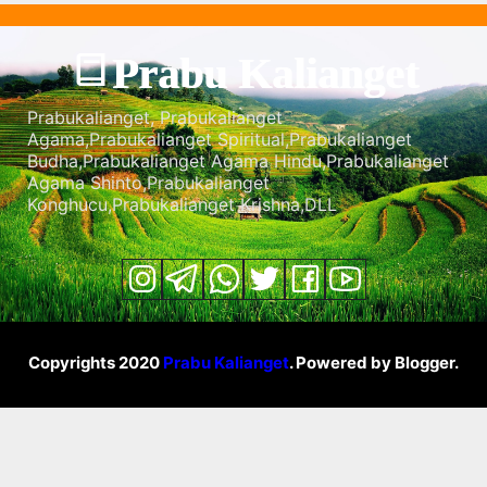
Prabu Kalianget
Prabukalianget, Prabukalianget
Agama,Prabukalianget Spiritual,Prabukalianget
Budha,Prabukalianget Agama Hindu,Prabukalianget
Agama Shinto,Prabukalianget
Konghucu,Prabukalianget Krishna,DLL
Copyrights 2020
Prabu Kalianget
. Powered by Blogger.