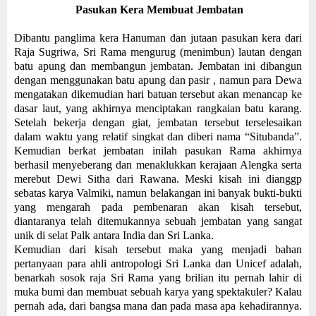
Pasukan Kera Membuat Jembatan
Dibantu panglima kera Hanuman dan jutaan pasukan kera dari
Raja Sugriwa, Sri Rama mengurug (menimbun) lautan dengan
batu apung dan membangun jembatan. Jembatan ini dibangun
dengan menggunakan batu apung dan pasir , namun para Dewa
mengatakan dikemudian hari batuan tersebut akan menancap ke
dasar laut, yang akhirnya menciptakan rangkaian batu karang.
Setelah bekerja dengan giat, jembatan tersebut terselesaikan
dalam waktu yang relatif singkat dan diberi nama “Situbanda”.
Kemudian berkat jembatan inilah pasukan Rama akhirnya
berhasil menyeberang dan menaklukkan kerajaan Alengka serta
merebut Dewi Sitha dari Rawana. Meski kisah ini dianggp
sebatas karya Valmiki, namun belakangan ini banyak bukti-bukti
yang mengarah pada pembenaran akan kisah tersebut,
diantaranya telah ditemukannya sebuah jembatan yang sangat
unik di selat Palk antara India dan Sri Lanka.
Kemudian dari kisah tersebut maka yang menjadi bahan
pertanyaan para ahli antropologi Sri Lanka dan Unicef adalah,
benarkah sosok raja Sri Rama yang brilian itu pernah lahir di
muka bumi dan membuat sebuah karya yang spektakuler? Kalau
pernah ada, dari bangsa mana dan pada masa apa kehadirannya.