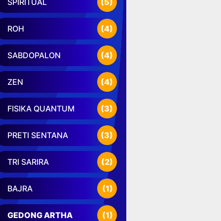
SPIRITUAL
(5)
ROH
(4)
SABDOPALON
(4)
ZEN
(4)
FISIKA QUANTUM
(3)
PRETI SENTANA
(3)
TRI SARIRA
(2)
BAJRA
(1)
GEDONG ARTHA
(1)