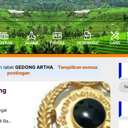
IRITUAL
AGAMA
PROFILE
KESEHATAN
SAINS
n label
GEDONG ARTHA
.
Tampilkan semua
postingan
ng
egal
 Ba...