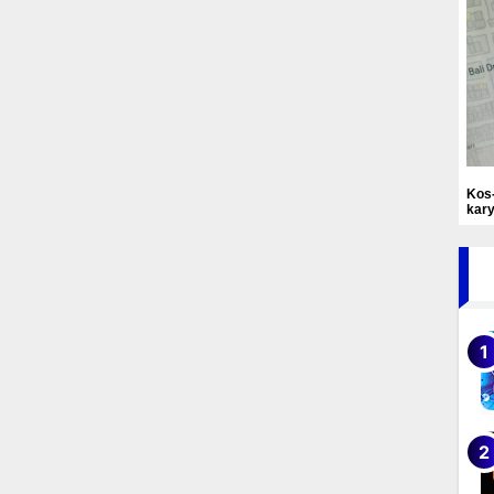
Kos
kary