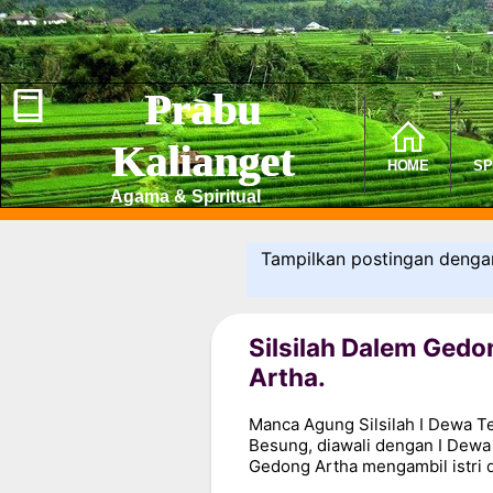
Prabu
Kalianget
HOME
SP
Agama & Spiritual
Tampilkan postingan denga
Silsilah Dalem Gedo
Artha.
Manca Agung Silsilah I Dewa T
Besung, diawali dengan I Dewa
Gedong Artha mengambil istri di