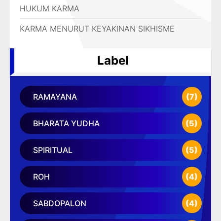
HUKUM KARMA
KARMA MENURUT KEYAKINAN SIKHISME
Label
RAMAYANA
(7)
BHARATA YUDHA
(5)
SPIRITUAL
(5)
ROH
(4)
SABDOPALON
(4)