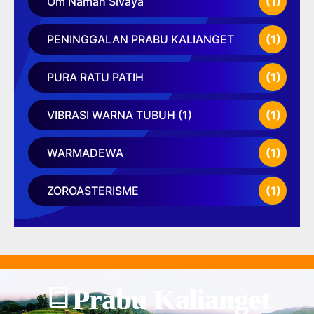
Om Namah Sivaya
(1)
PENINGGALAN PRABU KALIANGET
(1)
PURA RATU PATIH
(1)
VIBRASI WARNA TUBUH (1)
(1)
WARMADEWA
(1)
ZOROASTERISME
(1)
Prabu Kalianget