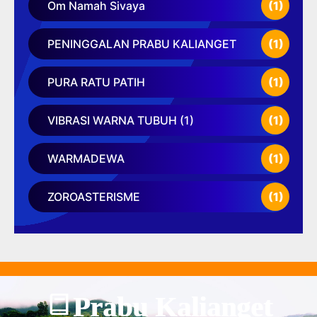
Om Namah Sivaya
(1)
PENINGGALAN PRABU KALIANGET
(1)
PURA RATU PATIH
(1)
VIBRASI WARNA TUBUH (1)
(1)
WARMADEWA
(1)
ZOROASTERISME
(1)
Prabu Kalianget