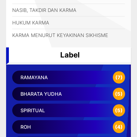
NASIB, TAKDIR DAN KARMA
HUKUM KARMA
KARMA MENURUT KEYAKINAN SIKHISME
Label
RAMAYANA
(7)
BHARATA YUDHA
(5)
SPIRITUAL
(5)
ROH
(4)