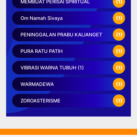
MEMBUAT PERISAI SPIRITUAL
(1)
Om Namah Sivaya
(1)
PENINGGALAN PRABU KALIANGET
(1)
PURA RATU PATIH
(1)
VIBRASI WARNA TUBUH (1)
(1)
WARMADEWA
(1)
ZOROASTERISME
(1)