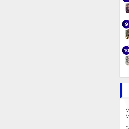
M
M
G