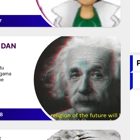
7
 DAN
tu
Agama
he
8
S