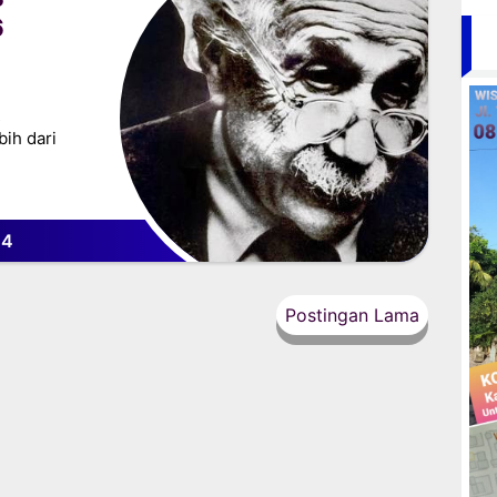
6
s
bih dari
44
Postingan Lama