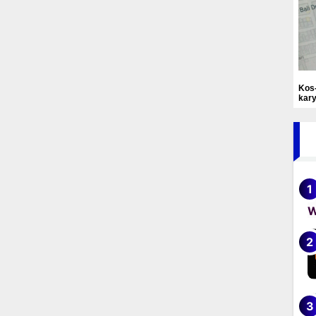
Kos
kary
M
W