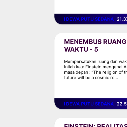
I DEWA PUTU SEDANA
21.3
MENEMBUS RUANG
WAKTU - 5
Mempersatukan ruang dan wak
Inilah kata Einstein mengenai 
masa depan : “The religion of t
future will be a cosmic re...
I DEWA PUTU SEDANA
22.5
EINSTEIN: REALITA