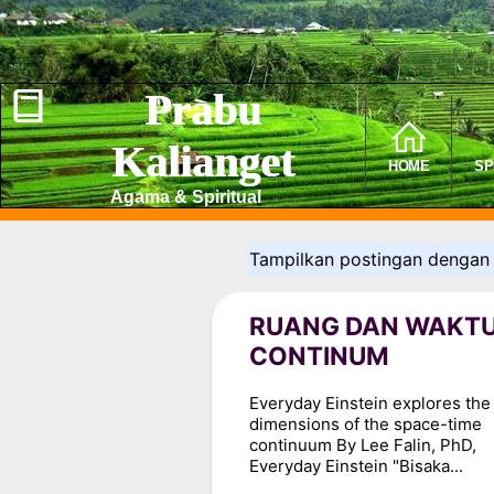
Prabu
Kalianget
HOME
SP
Agama & Spiritual
Tampilkan postingan dengan
RUANG DAN WAKT
CONTINUM
Everyday Einstein explores the
dimensions of the space-time
continuum By Lee Falin, PhD,
Everyday Einstein "Bisaka...