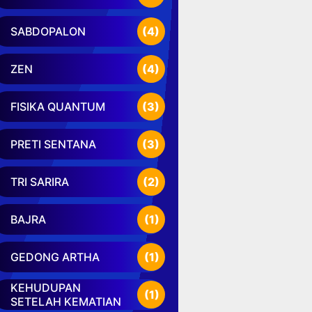
SABDOPALON
(4)
ZEN
(4)
FISIKA QUANTUM
(3)
PRETI SENTANA
(3)
TRI SARIRA
(2)
BAJRA
(1)
GEDONG ARTHA
(1)
KEHUDUPAN
(1)
SETELAH KEMATIAN