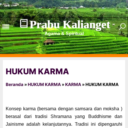
Prabu Kalianget
Agama & Spiritual
HUKUM KARMA
Beranda
»
HUKUM KARMA
»
KARMA
»
HUKUM KARMA
K
onsep karma (bersama dengan samsara dan moksha )
berasal dari tradisi Shramana yang Buddhisme dan
Jainisme adalah kelanjutan
nya
. Tradisi ini dipengaruhi