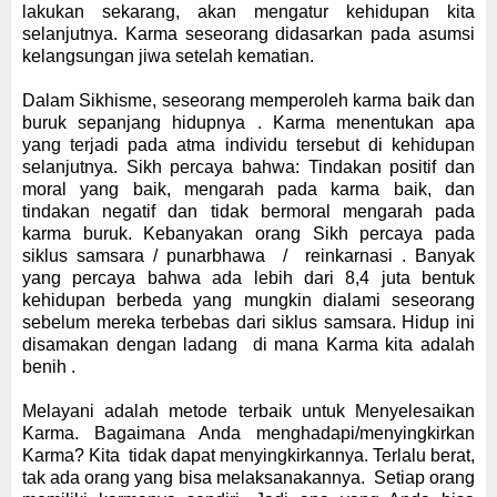
lakukan sekarang, akan mengatur kehidupan kita
selanjutnya. Karma seseorang didasarkan pada asumsi
kelangsungan jiwa setelah kematian.
Dalam Sikhisme, seseorang memperoleh karma baik dan
buruk sepanjang hidupnya . Karma menentukan apa
yang terjadi pada atma individu tersebut di kehidupan
selanjutnya. Sikh percaya bahwa: Tindakan positif dan
moral yang baik, mengarah pada karma baik, dan
tindakan negatif dan tidak bermoral mengarah pada
karma buruk.
Kebanyakan orang Sikh percaya pada
siklus samsara / punarbhawa
/
reinkarnasi . Banyak
yang percaya bahwa ada lebih dari 8,4 juta bentuk
kehidupan berbeda yang mungkin dialami seseorang
sebelum mereka terbebas dari siklus samsara.
Hidup ini
disamakan dengan lad
a
ng
di mana Karma kita adalah
benih .
Melayani
adalah m
etode terbaik untuk Menyelesaikan
Karma
.
Bagaimana Anda menghadapi
/
menyingkirkan
K
arma?
Kita
tidak dapat menyingkirkannya. Terlalu berat,
tak ada orang yang
bisa melaksanakannya.
S
etiap orang