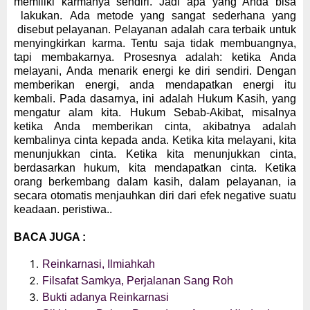
memiliki karma
nya
sendiri. Jadi apa yang Anda
bisa
lakukan
.
Ada metode yang sangat sederhana
yang
disebut pelayanan. Pelayanan adalah cara terbaik untuk
menyingkirkan karma. Tentu saja tidak membuangnya,
tapi membakarnya.
Prosesnya adalah: ketika Anda
melayani
,
Anda menarik energi
ke
diri sendiri. Dengan
memberikan energi,
a
nda mendapatkan energi itu
kembali. Pada dasarnya, ini adalah Hukum Kasih, yang
mengatur alam kita
.
Hukum Sebab-Akibat
, misalnya
k
etika Anda memberikan cinta, akibatnya adalah
kembalinya cinta
kepada anda
. Ketika kita melayani, kita
menunjukkan cinta. Ketika kita menunjukkan cinta,
berdasarkan hukum, kita mendapatkan cinta. Ketika
orang berkembang dalam kasih, dalam pelayanan, ia
secara otomatis menjauhkan diri dari efek
negative suatu
keadaan.
peristiwa..
BACA JUGA :
Reinkarnasi, Ilmiahkah
Filsafat Samkya, Perjalanan Sang Roh
Bukti adanya Reinkarnasi