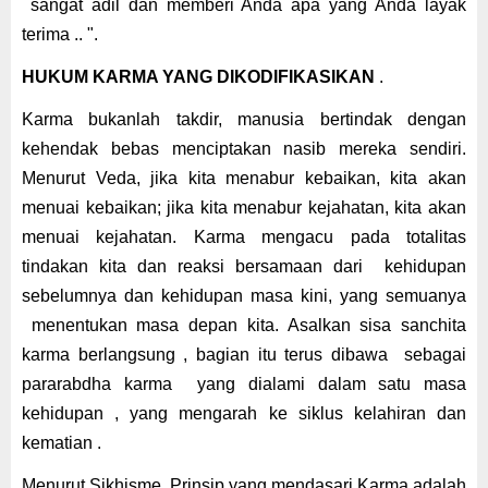
sangat adil dan memberi Anda apa yang Anda layak
terima ..
"
.
HUKUM KARMA YANG DIKODIFIKASIKAN
.
Karma bukanlah takdir, manusia bertindak dengan
kehendak bebas menciptakan nasib mereka sendiri.
Menurut Veda, jika
kita
menabur kebaikan, kita akan
menuai kebaikan; jika
kita
menabur kejahatan,
kita
akan
menuai kejahatan. Karma mengacu pada totalitas
tindakan kita dan reaksi bersamaan
dari
kehidupan
sebelumnya
dan kehidupan masa kini
,
yang
semua
nya
menentukan masa depan kita
. A
salkan
sisa
sanchita
karma berlangsung , bagian itu terus dibawa
sebagai
pararabdha karma
yang dialami dalam satu masa
kehidupan , yang mengarah ke siklus kelahiran dan
kematian .
Menurut Sikhisme,
Prinsip yang mendasari
Karma
adalah