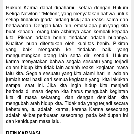
Hukum Karma dapat dipahami
setara
dengan
Hukum
Ketiga Newton
: “
Motion
”
, yang menyatakan bahwa untuk
setiap tindakan [pada bidang fisik] ada reaksi sama dan
berlawanan. Dengan kata lain, emosi apa pun yang
kita
buat kepada
orang lain akhirnya
akan kembali kepada
kita
. Pikiran adalah benih; tindakan
adalah
buahnya.
Kualitas buah ditentukan oleh kualitas benih. Pikiran
yang baik mengarah ke tindakan baik yang
menguntungkan orang lain serta diri sendiri. Hukum
karma menyatakan bahwa segala sesuatu yang terjadi
dalam hidup kita tidak lain adalah reaksi kegiatan masa
lalu kita. Segala sesuatu yang kita
alami
hari ini adalah
jumlah total hasil dari semua kegiatan
yang
k
ita
lakukan
sampai saat ini. Jika kita ingin hidup kita menjadi
berbeda di masa depan kita harus mengubah kegiatan
k
ita
di masa sekarang; dan dengan demikian kita
mengubah arah hidup kita.
T
idak ada yang terjadi secara
kebetulan, itu adalah karma
, karena K
arma seseorang
adalah akibat perbuatan sese
orang
pada
kehidupan ini
dan kehidupan masa lalu.
REINKARNASI