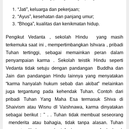
“J
ati
”
, keluarga dan pekerjaan;
“
Ayus
”
, kesehatan dan panjang umur;
“
Bhoga
”
, kualitas dan kenikmatan hidup.
P
engikut Vedanta , sekolah Hindu
yang masih
terkemuka saat ini , mempertimbangkan Ishvara , pribadi
Tuhan tertinggi, sebagai memainkan peran dalam
penyampaian karma . Sekolah
teistik Hindu seperti
Vedanta tidak setuju dengan pandangan
Buddha dan
Jain dan pandangan Hindu lainnya yang
menyatakan
“
karma hanyalah hukum sebab dan akibat
”
melainkan
juga tergantung pada kehendak
Tuhan
. Contoh dari
pribadi Tuhan Yang Maha Esa termasuk Shiva di
Shaivism atau Wisnu
dI Vaishnawa,
karma dinyatakan
sebagai berikut : " . .
Tuhan
tidak membuat
seseorang
menderita
atau bahagia,
tidak tanpa alasan
. Tuhan