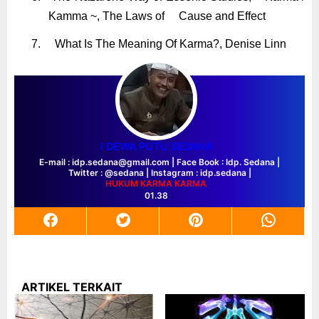
Kamma ~
,
The Laws of Cause and Effect
7.
What Is The Meaning Of Karma?
, Denise Linn
I DEWA PUTU SEDANA
E-mail : idp.sedana@gmail.com | Face Book : Idp. Sedana |
Twitter : @sedana | Instagram : idp.sedana |
HUKUM KARMA
KARMA
01.38
ARTIKEL TERKAIT