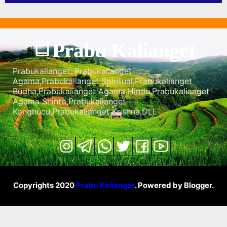
Prabu Kalianget
Prabukalianget, Prabukalianget
Agama,Prabukalianget Spiritual,Prabukalianget
Budha,Prabukalianget Agama Hindu,Prabukalianget
Agama Shinto,Prabukalianget
Konghucu,Prabukalianget Krishna,DLL
Copyrights 2020
Prabu Kalianget
. Powered by Blogger.