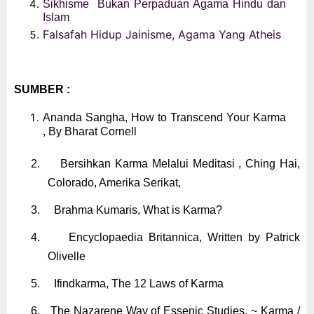
Sikhisme
Bukan Perpaduan Agama Hindu dan
Islam
Falsafah Hidup Jainisme, Agama Yang Atheis
SUMBER :
A
nanda Sangha,
How to Transcend Your Karma
,
By Bharat Cornell
2.
Bersihkan Karma Melalui Meditasi ,
Ching Hai
,
Colorado, Amerika Serikat,
3.
B
rahma Kumaris,
What is Karma?
4.
Encyclopaedia Britannica,
Written by
Patrick
Olivelle
5.
Ifindkarma,
The 12 Laws of Karma
6.
The Nazarene Way of Essenic Studies
,
~ Karma /