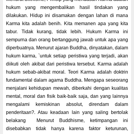
hukum yang me
ng
embali
kan
hasil tindakan
yang
di
lakukan
.
Hidup ini disamakan dengan la
han
di mana
Karma kita adalah benih. K
ita
memanen apa yang kita
tabur. Tidak kurang, tidak lebih. Hukum Karma ini
sempurna da
n
orang bertanggung jawab untuk apa
yang
diperbuatnya. Menurut
ajaran Buddha, dinyatakan, dalam
hukum karma, `untuk setiap peristiwa yang terjadi, akan
diikuti oleh akibat dari peristiwa tersebut. Karma adalah
hukum sebab-akibat moral. Teori Karma adalah doktrin
fundamental dalam agama Buddha. Mengapa seseorang
menjalani kehidupan mewah, diberkahi dengan kualitas
mental, moral dan fisik baik-baik saja, dan yang lainnya
mengalami kemiskinan absolut, direndam dalam
penderitaan?. Atau keadaan lain yang saling bertolak
belakang
Menurut Buddhisme, ketimpangan ini
disebabkan tidak hanya karena faktor keturunan,